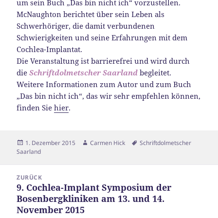
um sein Buch „Das bin nicht ich“ vorzustellen.
McNaughton berichtet über sein Leben als
Schwerhöriger, die damit verbundenen
Schwierigkeiten und seine Erfahrungen mit dem
Cochlea-Implantat.
Die Veranstaltung ist barrierefrei und wird durch
die
Schriftdolmetscher Saarland
begleitet.
Weitere Informationen zum Autor und zum Buch
„Das bin nicht ich“, das wir sehr empfehlen können,
finden Sie
hier
.
Veröffentlicht
Autor
Schlagwörter
1. Dezember 2015
Carmen Hick
Schriftdolmetscher
am
Saarland
Beitragsnavigation
ZURÜCK
9. Cochlea-Implant Symposium der
Vorheriger
Bosenbergkliniken am 13. und 14.
Beitrag:
November 2015