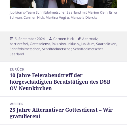
Jubiläums-Team Schriftdolmetscher Saarland mit Marion Klein, Erika
Schwan, Carmen Hick, Martina Vogt u. Manuela Diercks
Veröffentlicht
Autor
Schlagwörter
5. September 2024
Carmen Hick
Alternativ
,
am
barrierefrei
,
Gottesdienst
,
Inklusion
,
inklusiv
,
Jubiläum
,
Saarbrücken
,
Schriftdolmetschen
,
Schriftdolmetscher
,
Schriftdolmetscher
Saarland
Beitragsnavigation
ZURÜCK
10 Jahre Feierabendtreff der
Vorheriger
hörgeschädigten Berufstätigen des DSB
Beitrag:
OV Neunkirchen
WEITER
25 Jahre Alternativer Gottesdienst – Wir
Nächster
gratulieren!
Beitrag: