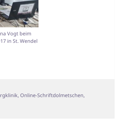
na Vogt beim
17 in St. Wendel
örter
gklinik
,
Online-Schriftdolmetschen
,