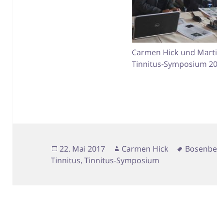
Carmen Hick und Marti
Tinnitus-Symposium 20
Veröffentlicht
Autor
Schlagw
22. Mai 2017
Carmen Hick
Bosenber
am
Tinnitus
,
Tinnitus-Symposium