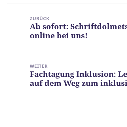
Beitragsnavigation
ZURÜCK
Ab sofort: Schriftdolmet
Vorheriger
online bei uns!
Beitrag:
WEITER
Fachtagung Inklusion: L
Nächster
auf dem Weg zum inklus
Beitrag: