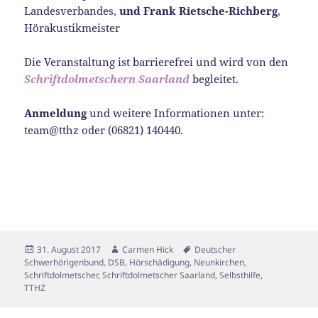
Landesverbandes,
und Frank Rietsche-Richberg
,
Hörakustikmeister
Die Veranstaltung ist barrierefrei und wird von den
Schriftdolmetschern Saarland
begleitet.
Anmeldung
und weitere Informationen unter:
team@tthz oder (06821) 140440.
Veröffentlicht
Autor
Schlagwörter
31. August 2017
Carmen Hick
Deutscher
am
Schwerhörigenbund
,
DSB
,
Hörschädigung
,
Neunkirchen
,
Schriftdolmetscher
,
Schriftdolmetscher Saarland
,
Selbsthilfe
,
TTHZ