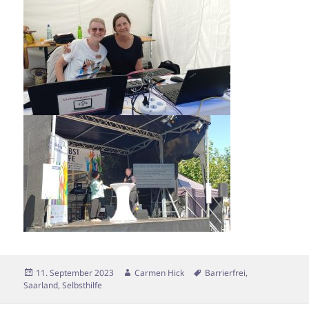
Veröffentlicht
Autor
Schlagwörter
11. September 2023
Carmen Hick
Barrierfrei
,
am
Saarland
,
Selbsthilfe