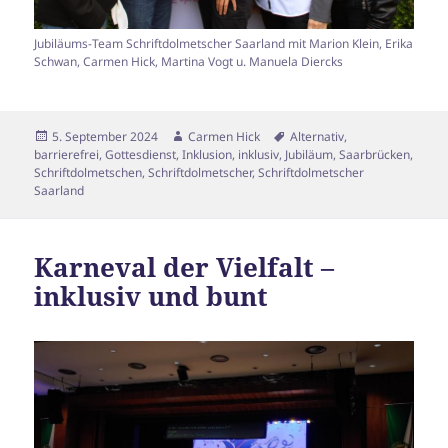
Jubiläums-Team Schriftdolmetscher Saarland mit Marion Klein, Erika
Schwan, Carmen Hick, Martina Vogt u. Manuela Diercks
Veröffentlicht
Autor
Schlagwörter
5. September 2024
Carmen Hick
Alternativ
,
am
barrierefrei
,
Gottesdienst
,
Inklusion
,
inklusiv
,
Jubiläum
,
Saarbrücken
,
Schriftdolmetschen
,
Schriftdolmetscher
,
Schriftdolmetscher
Saarland
Karneval der Vielfalt –
inklusiv und bunt