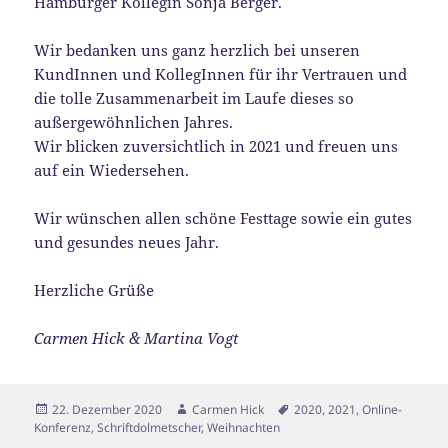
Hamburger Kollegin Sonja Berger.
Wir bedanken uns ganz herzlich bei unseren
KundInnen und KollegInnen für ihr Vertrauen und
die tolle Zusammenarbeit im Laufe dieses so
außergewöhnlichen Jahres.
Wir blicken zuversichtlich in 2021 und freuen uns
auf ein Wiedersehen.
Wir wünschen allen schöne Festtage sowie ein gutes
und gesundes neues Jahr.
Herzliche Grüße
Carmen Hick & Martina Vogt
Veröffentlicht
Autor
Schlagwörter
22. Dezember 2020
Carmen Hick
2020
,
2021
,
Online-
am
Konferenz
,
Schriftdolmetscher
,
Weihnachten