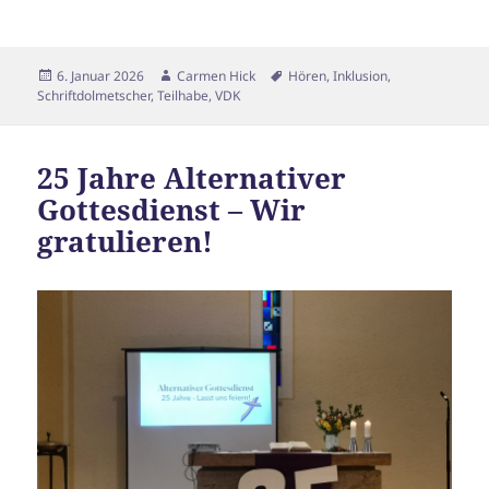
Veröffentlicht
Autor
Schlagwörter
6. Januar 2026
Carmen Hick
Hören
,
Inklusion
,
am
Schriftdolmetscher
,
Teilhabe
,
VDK
25 Jahre Alternativer
Gottesdienst – Wir
gratulieren!