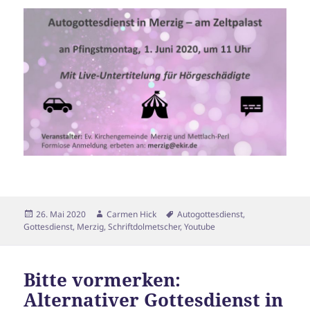
Veröffentlicht
Autor
Schlagwörter
26. Mai 2020
Carmen Hick
Autogottesdienst
,
am
Gottesdienst
,
Merzig
,
Schriftdolmetscher
,
Youtube
Bitte vormerken:
Alternativer Gottesdienst in