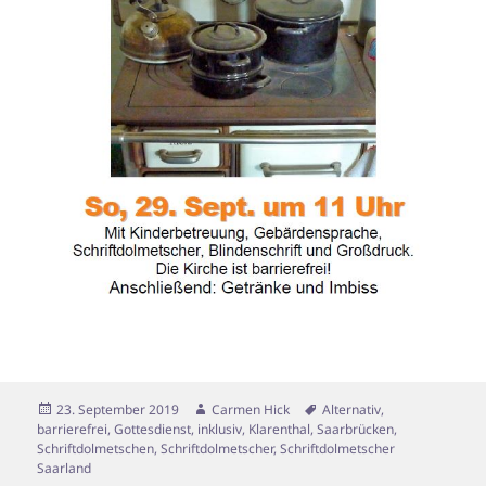
Veröffentlicht
Autor
Schlagwörter
23. September 2019
Carmen Hick
Alternativ
,
am
barrierefrei
,
Gottesdienst
,
inklusiv
,
Klarenthal
,
Saarbrücken
,
Schriftdolmetschen
,
Schriftdolmetscher
,
Schriftdolmetscher
Saarland