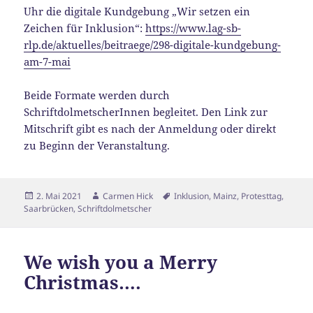
Uhr die digitale Kundgebung „Wir setzen ein
Zeichen für Inklusion“:
https://www.lag-sb-
rlp.de/aktuelles/beitraege/298-digitale-kundgebung-
am-7-mai
Beide Formate werden durch
SchriftdolmetscherInnen begleitet. Den Link zur
Mitschrift gibt es nach der Anmeldung oder direkt
zu Beginn der Veranstaltung.
Veröffentlicht
Autor
Schlagwörter
2. Mai 2021
Carmen Hick
Inklusion
,
Mainz
,
Protesttag
,
am
Saarbrücken
,
Schriftdolmetscher
We wish you a Merry
Christmas….