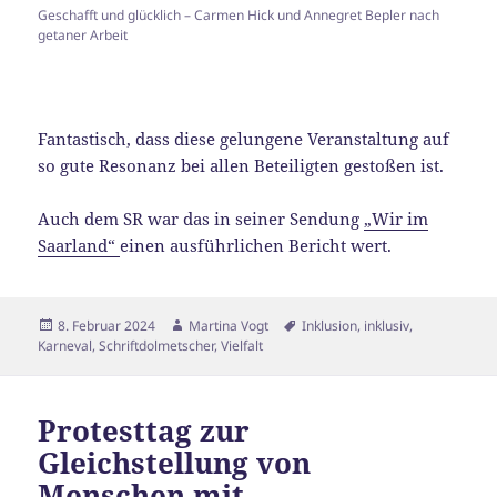
Geschafft und glücklich – Carmen Hick und Annegret Bepler nach
getaner Arbeit
Fantastisch, dass diese gelungene Veranstaltung auf
so gute Resonanz bei allen Beteiligten gestoßen ist.
Auch dem SR war das in seiner Sendung
„Wir im
Saarland“
einen ausführlichen Bericht wert.
Veröffentlicht
Autor
Schlagwörter
8. Februar 2024
Martina Vogt
Inklusion
,
inklusiv
,
am
Karneval
,
Schriftdolmetscher
,
Vielfalt
Protesttag zur
Gleichstellung von
Menschen mit