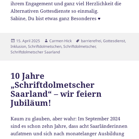
ihrem Engagement und ganz viel Herzlichkeit die
Alternativen Gottesdienste so einmalig.
Sabine, Du bist etwas ganz Besonderes ♥
Veröffentlicht
Autor
Schlagwörter
15. April 2025
Carmen Hick
barrierefrei
,
Gottesdienst
,
am
Inklusion
,
Schriftdolmetschen
,
Schriftdolmetscher
,
Schriftdolmetscher Saarland
10 Jahre
„Schriftdolmetscher
Saarland“ – wir feiern
Jubiläum!
Kaum zu glauben, aber wahr: Im September 2024
sind es schon zehn Jahre, dass acht Saarländerinnen
aufatmen und sich nach monatelanger Ausbildung