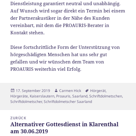
Dienstleistung garantiert neutral und unabhängig.
Auf Wunsch wird sogar direkt ein Termin bei einem
der Partnerakustiker in der Nähe des Kunden
vereinbart, mit dem die PROAURIS-Berater in
Kontakt stehen.
Diese fortschrittliche Form der Unterstützung von
hörgeschädigten Menschen hat uns sehr gut
gefallen und wir wünschen dem Team von
PROAURIS weiterhin viel Erfolg.
Veröffentlicht
Autor
Schlagwörter
17. September 2019
Carmen Hick
Hörgerät
,
am
Hörgeräte
,
Kaiserslautern
,
Proauris
,
Saarland
,
Schriftdolmetschen
,
Schriftdolmetscher
,
Schriftdolmetscher Saarland
Beitragsnavigation
ZURÜCK
Alternativer Gottesdienst in Klarenthal
Vorheriger
am 30.06.2019
Beitrag: