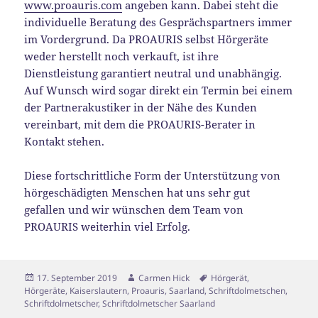
www.proauris.com
angeben kann. Dabei steht die
individuelle Beratung des Gesprächspartners immer
im Vordergrund. Da PROAURIS selbst Hörgeräte
weder herstellt noch verkauft, ist ihre
Dienstleistung garantiert neutral und unabhängig.
Auf Wunsch wird sogar direkt ein Termin bei einem
der Partnerakustiker in der Nähe des Kunden
vereinbart, mit dem die PROAURIS-Berater in
Kontakt stehen.
Diese fortschrittliche Form der Unterstützung von
hörgeschädigten Menschen hat uns sehr gut
gefallen und wir wünschen dem Team von
PROAURIS weiterhin viel Erfolg.
Veröffentlicht
Autor
Schlagwörter
17. September 2019
Carmen Hick
Hörgerät
,
am
Hörgeräte
,
Kaiserslautern
,
Proauris
,
Saarland
,
Schriftdolmetschen
,
Schriftdolmetscher
,
Schriftdolmetscher Saarland